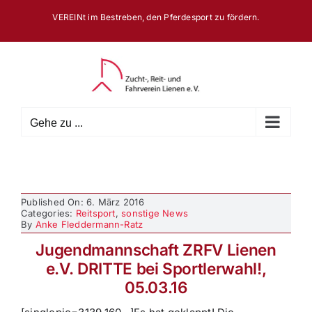
Zum
VEREINt im Bestreben, den Pferdesport zu fördern.
Inhalt
springen
Gehe zu ...
Published On: 6. März 2016
Categories:
Reitsport
,
sonstige News
By
Anke Fleddermann-Ratz
Jugendmannschaft ZRFV Lienen
e.V. DRITTE bei Sportlerwahl!,
05.03.16