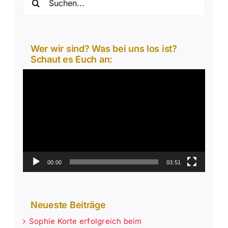
nach:
Wer wir sind? Was bei uns los ist?
Schaut es Euch an:
Video-
Player
00:00
03:51
Neueste Beiträge
Sophie Korte erfolgreich beim