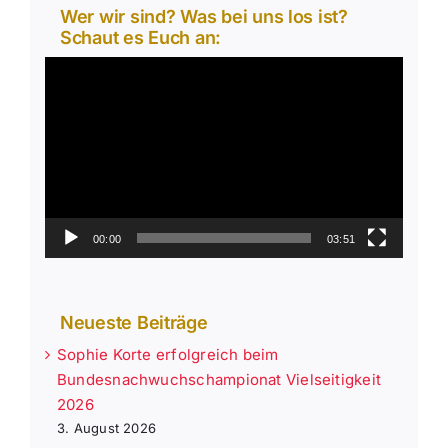
Wer wir sind? Was bei uns los ist?
Schaut es Euch an:
Video-
Player
00:00
03:51
Neueste Beiträge
Sophie Korte erfolgreich beim
Bundesnachwuchschampionat Vielseitigkeit
2026
3. August 2026