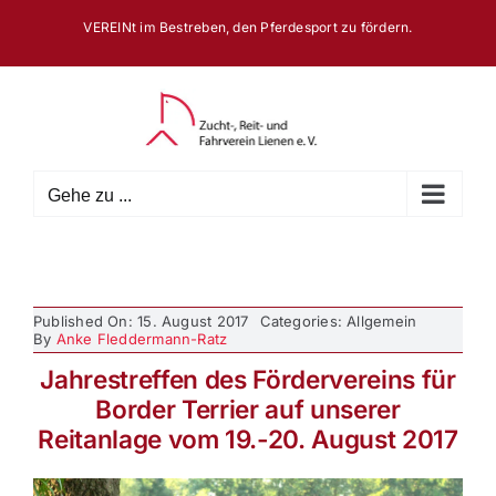
Zum
VEREINt im Bestreben, den Pferdesport zu fördern.
Inhalt
springen
Gehe zu ...
Published On: 15. August 2017
Categories: Allgemein
By
Anke Fleddermann-Ratz
Jahrestreffen des Fördervereins für
Border Terrier auf unserer
Reitanlage vom 19.-20. August 2017