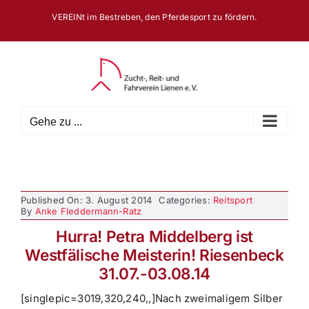
Zum
VEREINt im Bestreben, den Pferdesport zu fördern.
Inhalt
springen
Gehe zu ...
Published On: 3. August 2014
Categories:
Reitsport
By
Anke Fleddermann-Ratz
Hurra! Petra Middelberg ist
Westfälische Meisterin! Riesenbeck
31.07.-03.08.14
[singlepic=3019,320,240,,]Nach zweimaligem Silber