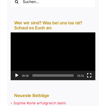
nach:
Wer wir sind? Was bei uns los ist?
Schaut es Euch an:
Video-
Player
00:00
03:51
Neueste Beiträge
Sophie Korte erfolgreich beim