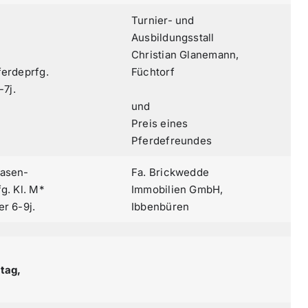
Turnier- und
Ausbildungsstall
Christian Glanemann,
ferdeprfg.
Füchtorf
-7j.
und
Preis eines
Pferdefreundes
asen-
Fa. Brickwedde
g. Kl. M*
Immobilien GmbH,
r 6-9j.
Ibbenbüren
,
tag,