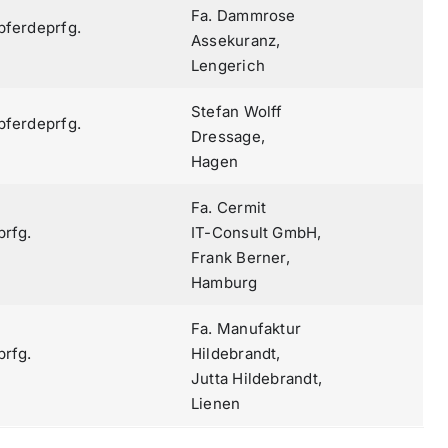
Fa. Dammrose
pferdeprfg.
Assekuranz,
Lengerich
Stefan Wolff
pferdeprfg.
Dressage,
Hagen
Fa. Cermit
prfg.
IT-Consult GmbH,
Frank Berner,
Hamburg
Fa. Manufaktur
prfg.
Hildebrandt,
Jutta Hildebrandt,
Lienen