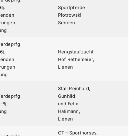
6j.
Sportpferde
igenden
Piotrowski,
rungen
Senden
lung
ferdeprfg.
6j.
Hengstaufzucht
igenden
Hof Rethemeier,
rungen
Lienen
lung
Stall Reinhard,
ferdeprfg.
Gunhild
-6j.
und Felix
lung
Haßmann,
Lienen
CTH Sporthorses,