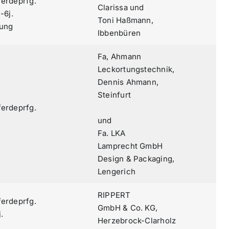
ferdeprfg.
Clarissa und
-6j.
Toni Haßmann,
lung
Ibbenbüren
Fa, Ahmann
Leckortungstechnik,
Dennis Ahmann,
Steinfurt
ferdeprfg.
und
Fa. LKA
Lamprecht GmbH
Design & Packaging,
Lengerich
RIPPERT
ferdeprfg.
GmbH & Co. KG,
j.
Herzebrock-Clarholz