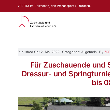
Zum
VEREINt im Bestreben, den Pferdesport zu fördern.
Inhalt
springen
Published On: 2. Mai 2022
Categories: Allgemein
By
ZRF
Für Zuschauende und 
Dressur- und Springturni
bis 0