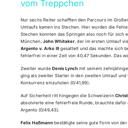
vom Treppchen
Nur sechs Reiter schafften den Parcours im Große
Umlaufs kamen ins Stechen. Hier wurden die Fehler
Stechen konnten das Springen also noch für sich e
München,
John Whitaker
, der im ersten Umlauf vi
Argento v. Arko III
gesattelt und das machte sich be
fehlerfrei in einer Zeit von 40,47 Sekunden. Das w
Zweiter wurde
Denis Lynch
mit seinem zehnjährig
ging als zweiter Starter in den zweiten Umlauf und
Konkurrenz einzuholen (0/41,99).
Auf Sicherheit ritt hingegen die Schweizerin
Christ
absolvierte eine fehlerfreie Runde, brauchte dafü
Argento (0/49,43).
Felix Haßmann
bestätigte seine gute Form von der