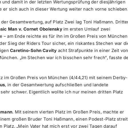
und damit in der letzten Wertungsprüfung der diesjährigen
te er sich auch in dieser Wertung weiter nach vorne schieben
 der Gesamtwertung, auf Platz Zwei lag Toni Haßmann. Dritte
ssic Man v. Cornet Obolensky
im ersten Umlauf zwei
fte – am Ende reichte es für ihn im Großen Preis von München
der Sieg der Riders Tour sicher, ein riskantes Stechen war di
rigen
Caretino-Sohn Cavity
acht Strafpunkte in einer Zeit vo
ünchen. „Im Stechen war ich bisschen sehr frech“, fasste d
tz im Großen Preis von München (4/44,21) mit seinem Derby-
nus
, in der Gesamtwertung aufschließen und landete
sehr schwer. Eigentlich wollte ich nur meinen dritten Platz
ßmann
. Mit seinem vierten Platz im Großen Preis, machte er
nem großen Bruder Toni Haßmann, einen Podest-Platz streit
n Platz. „Mein Vater hat mich erst vor zwei Tagen darauf