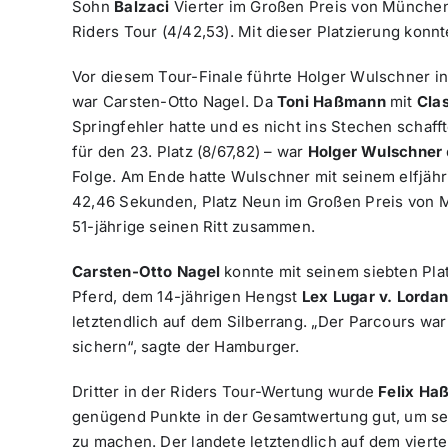
Sohn
Balzaci
Vierter im Großen Preis von München 
Riders Tour (4/42,53). Mit dieser Platzierung konn
Vor diesem Tour-Finale führte Holger Wulschner in
war Carsten-Otto Nagel. Da
Toni Haßmann
mit
Cla
Springfehler hatte und es nicht ins Stechen schaf
für den 23. Platz (8/67,82) – war
Holger Wulschner
Folge. Am Ende hatte Wulschner mit seinem elfjäh
42,46 Sekunden, Platz Neun im Großen Preis von M
51-jährige seinen Ritt zusammen.
Carsten-Otto Nagel
konnte mit seinem siebten Pla
Pferd, dem 14-jährigen Hengst
Lex Lugar v. Lorda
letztendlich auf dem Silberrang. „Der Parcours war 
sichern“, sagte der Hamburger.
Dritter in der Riders Tour-Wertung wurde
Felix Ha
genügend Punkte in der Gesamtwertung gut, um sei
zu machen. Der landete letztendlich auf dem vierte