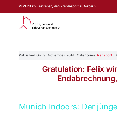
Zum
VEREINt im Bestreben, den Pferdesport zu fördern.
Inhalt
springen
Published On: 9. November 2014
Categories:
Reitsport
Gratulation: Felix wi
Endabrechnung, T
09. November 2014 19:46:22
Munich Indoors: Der jünge