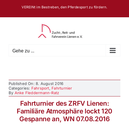
Zum
VEREINt im Bestreben, den Pferdesport zu fördern.
Inhalt
springen
Gehe zu ...
Published On: 8. August 2016
Categories:
Fahrsport
,
Fahrturnier
By
Anke Fleddermann-Ratz
Fahrturnier des ZRFV Lienen:
Familiäre Atmosphäre lockt 120
Gespanne an, WN 07.08.2016