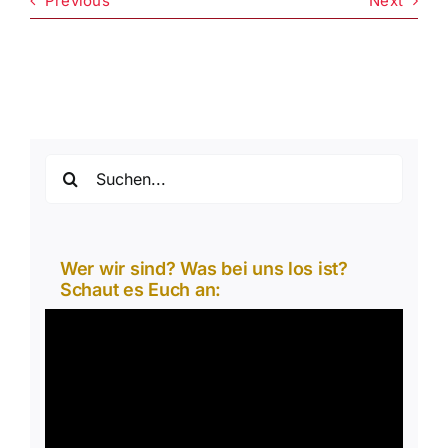
Previous
Next
Suche
nach:
Wer wir sind? Was bei uns los ist?
Schaut es Euch an:
Video-
Player