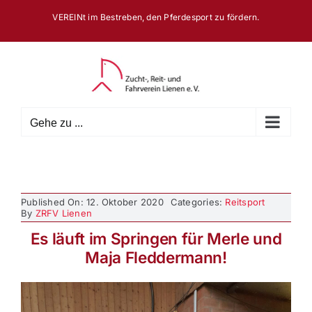
Zum
VEREINt im Bestreben, den Pferdesport zu fördern.
Inhalt
springen
Gehe zu ...
Published On: 12. Oktober 2020
Categories:
Reitsport
By
ZRFV Lienen
Es läuft im Springen für Merle und
Maja Fleddermann!