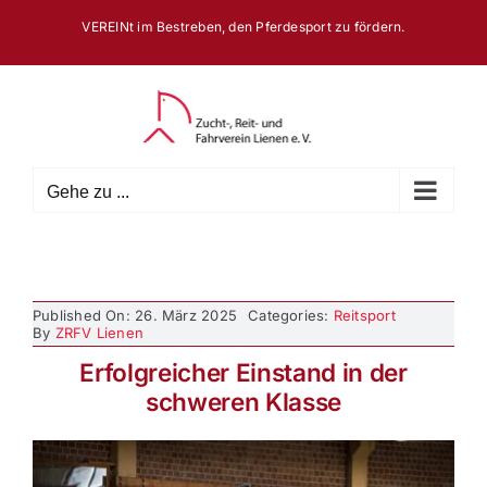
Zum
VEREINt im Bestreben, den Pferdesport zu fördern.
Inhalt
springen
Gehe zu ...
Published On: 26. März 2025
Categories:
Reitsport
By
ZRFV Lienen
Erfolgreicher Einstand in der
schweren Klasse