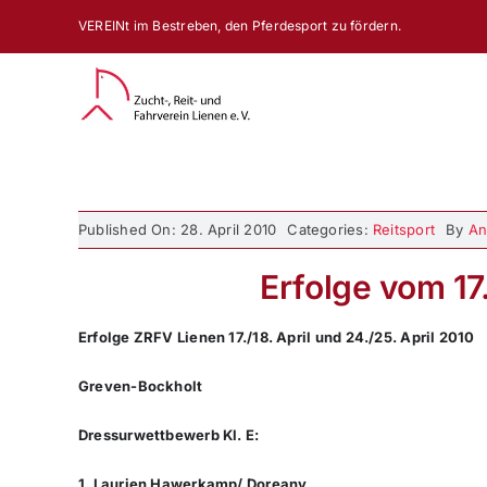
Zum
VEREINt im Bestreben, den Pferdesport zu fördern.
Inhalt
springen
Published On: 28. April 2010
Categories:
Reitsport
By
An
Erfolge vom 17.
Erfolge ZRFV Lienen 17./18. April und 24./25. April 2010
Greven-Bockholt
Dressurwettbewerb Kl. E:
1. Laurien Hawerkamp/ Doreany