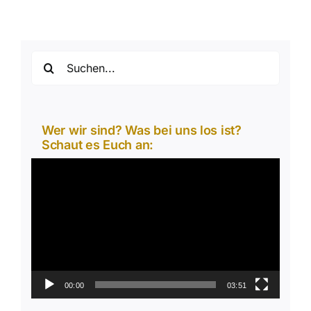
Suche
nach:
Wer wir sind? Was bei uns los ist?
Schaut es Euch an:
Video-
Player
00:00
03:51