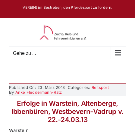
Zum
VEREINt im Bestreben, den Pferdesport zu fördern.
Inhalt
springen
Gehe zu ...
Published On: 23. März 2013
Categories:
Reitsport
By
Anke Fleddermann-Ratz
Erfolge in Warstein, Altenberge,
Ibbenbüren, Westbevern-Vadrup v.
22.-24.03.13
Warstein