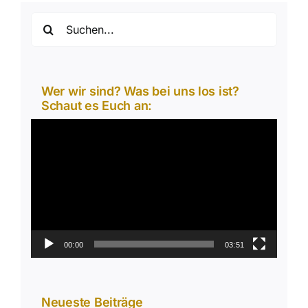
Suche
nach:
Wer wir sind? Was bei uns los ist?
Schaut es Euch an:
Video-
Player
00:00
03:51
Neueste Beiträge