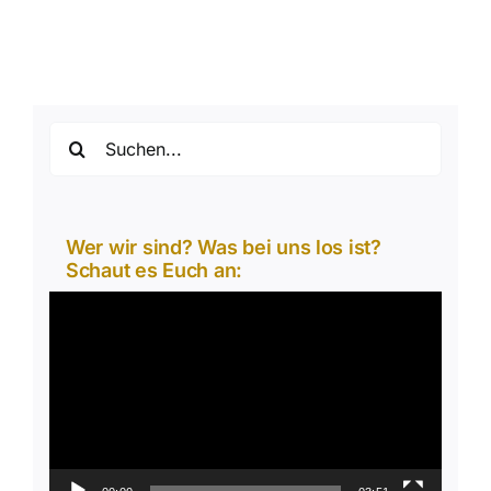
Suche
nach:
Wer wir sind? Was bei uns los ist?
Schaut es Euch an:
Video-
Player