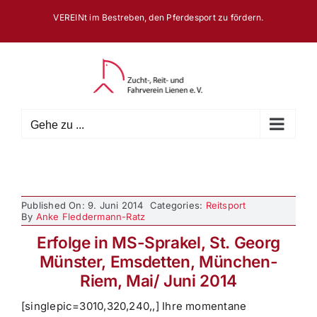
Zum
VEREINt im Bestreben, den Pferdesport zu fördern.
Inhalt
springen
Gehe zu ...
Published On: 9. Juni 2014
Categories:
Reitsport
By
Anke Fleddermann-Ratz
Erfolge in MS-Sprakel, St. Georg
Münster, Emsdetten, München-
Riem, Mai/ Juni 2014
[singlepic=3010,320,240,,] Ihre momentane