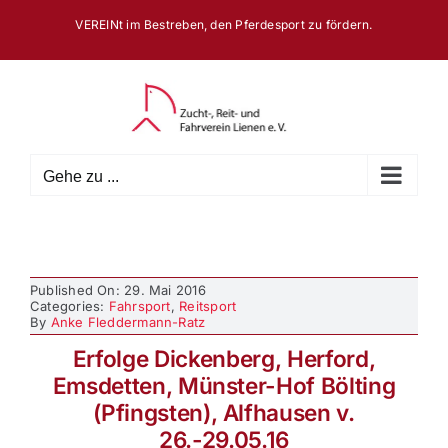
Zum
VEREINt im Bestreben, den Pferdesport zu fördern.
Inhalt
springen
Gehe zu ...
Published On: 29. Mai 2016
Categories:
Fahrsport
,
Reitsport
By
Anke Fleddermann-Ratz
Erfolge Dickenberg, Herford,
Emsdetten, Münster-Hof Bölting
(Pfingsten), Alfhausen v.
26.-29.05.16