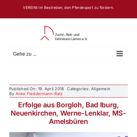
Zum
VEREINt im Bestreben, den Pferdesport zu fördern.
Inhalt
springen
Gehe zu ...
Published On: 19. April 2018
Categories: Allgemein
By
Anke Fleddermann-Ratz
Erfolge aus Borgloh, Bad Iburg,
Neuenkirchen, Werne-Lenklar, MS-
Amelsbüren