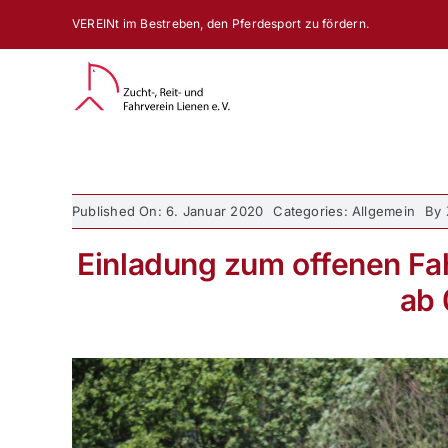
Zum
VEREINt im Bestreben, den Pferdesport zu fördern.
Inhalt
springen
Published On: 6. Januar 2020
Categories: Allgemein
By
Einladung zum offenen Fa
ab 