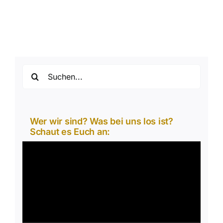
Suche
nach:
Wer wir sind? Was bei uns los ist?
Schaut es Euch an:
Video-
Player