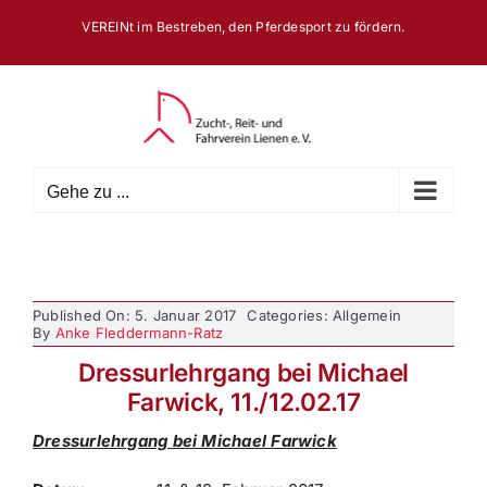
Zum
VEREINt im Bestreben, den Pferdesport zu fördern.
Inhalt
springen
Gehe zu ...
Published On: 5. Januar 2017
Categories: Allgemein
By
Anke Fleddermann-Ratz
Dressurlehrgang bei Michael
Farwick, 11./12.02.17
Dressurlehrgang bei Michael Farwick