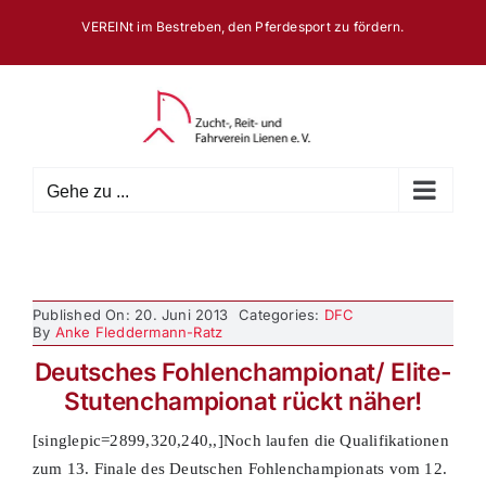
Zum
VEREINt im Bestreben, den Pferdesport zu fördern.
Inhalt
springen
Gehe zu ...
Published On: 20. Juni 2013
Categories:
DFC
By
Anke Fleddermann-Ratz
Deutsches Fohlenchampionat/ Elite-
Stutenchampionat rückt näher!
[singlepic=2899,320,240,,]Noch laufen die Qualifikationen
zum 13. Finale des Deutschen Fohlenchampionats vom 12.