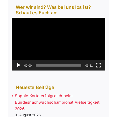
Wer wir sind? Was bei uns los ist?
Schaut es Euch an:
Video-
Player
00:00
03:51
Neueste Beiträge
Sophie Korte erfolgreich beim
Bundesnachwuchschampionat Vielseitigkeit
2026
3. August 2026