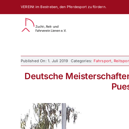
Zum
VEREINt im Bestreben, den Pferdesport zu fördern.
Inhalt
springen
Published On: 1. Juli 2019
Categories:
Fahrsport
,
Reitspor
Deutsche Meisterschaften
Pues