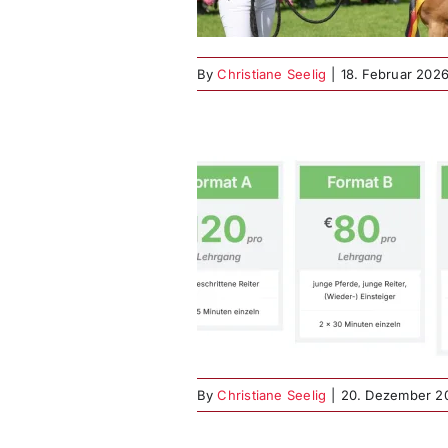
By
Christiane Seelig
|
18. Februar 202
rlehrgänge mit
stiane Seelig
rgänge
Reitsport
By
Christiane Seelig
|
20. Dezember 2