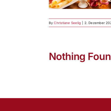
1.02.2026
 & Events Mitglieder
By
Christiane Seelig
|
2. Dezember 20
Nothing Fou