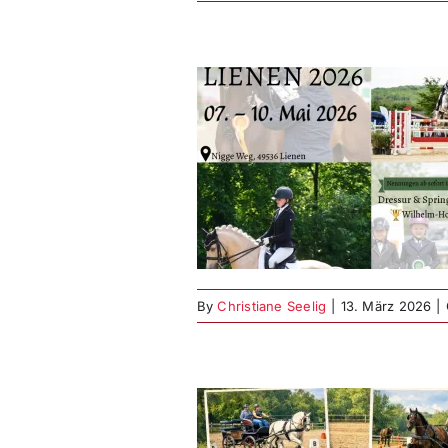
urnier – jetzt
nennen!
er aktuell
Reitsport
By
Christiane Seelig
|
13. März 2026
|