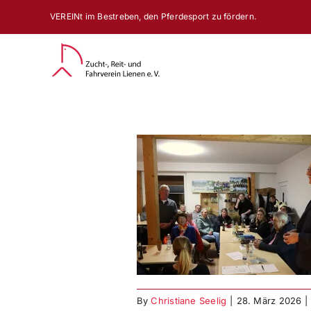
Zum
VEREINt im Bestreben, den Pferdesport zu fördern.
Inhalt
springen
versammlung des
 Lienen e.V.
By
Christiane Seelig
|
28. März 2026
|