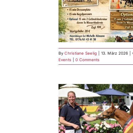
s Fahrtraining
t
Fahrturnier aktuell
sonstige News
Weitere
Events
By
Christiane Seelig
|
13. März 2026
|
Events
|
0 Comments
eutsches
hampionat 2026
de abgesagt
FC
DFC aktuell