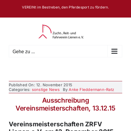
Zum
VEREINt im Bestreben, den Pferdesport zu fördern.
Inhalt
springen
Gehe zu ...
Published On: 12. November 2015
Categories:
sonstige News
By
Anke Fleddermann-Ratz
Ausschreibung
Vereinsmeisterschaften, 13.12.15
Vereinsmeisterschaften ZRFV