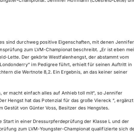
oungster-Championat: Jennifer Hoffmann (Coesfeld-Lette) un
 – es sind durchweg positive Eigenschaften, mit denen Jennife
ionsprüfung zum LVM-Championat beschreibt. „Er ist eben me
feld-Lette. Der gekörte Westfalenhengst, der abstammt vom
Londonderry“ im Pedigree führt, erhielt für seinen Auftritt in
tern die Wertnote 8,2. Ein Ergebnis, an das keiner seiner
 er macht einfach alles auf Anhieb toll mit“, so Jennifer
Der Hengst hat das Potenzial für das große Viereck “, ergänzt
m Gestüt von Günter Voss, Besitzer des Hengstes.
te Start in einer Dressurpferdeprüfung der Klasse L und der
sprüfung zum LVM-Youngster-Championat qualifizierte sich d