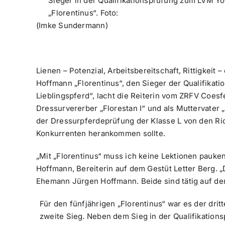
Sieger in der Qualifikationsprüfung zum LVM Y
„Florentinus“.
Foto:
(Imke Sundermann)
Lienen –
Potenzial, Arbeitsbereitschaft, Rittigkeit
Hoffmann „Florentinus“, den Sieger der Qualifikat
Lieblingspferd“, lacht die Reiterin vom ZRFV Coes
Dressurvererber „Florestan I“ und als Muttervater „
der Dressurpferdeprüfung der Klasse L von den Rich
Konkurrenten herankommen sollte.
„Mit „Florentinus“ muss ich keine Lektionen pauken,
Hoffmann, Bereiterin auf dem Gestüt Letter Berg. „
Ehemann Jürgen Hoffmann. Beide sind tätig auf de
Für den fünfjährigen „Florentinus“ war es der drit
zweite Sieg. Neben dem Sieg in der Qualifikation