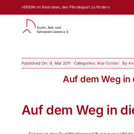
Zum
VEREINt im Bestreben, den Pferdesport zu fördern.
Inhalt
springen
Published On: 9. Mai 2011
Categories:
Mai-Turnier
By
An
Auf dem Weg in d
Auf dem Weg in di