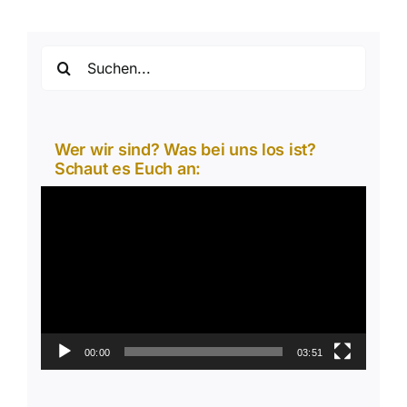
Suche
nach:
Wer wir sind? Was bei uns los ist?
Schaut es Euch an:
Video-
Player
00:00
03:51