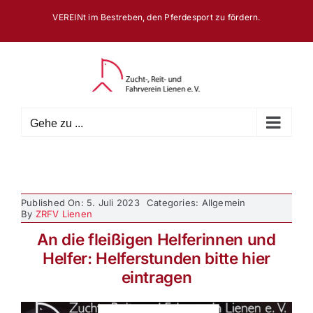
Zum
VEREINt im Bestreben, den Pferdesport zu fördern.
Inhalt
springen
Gehe zu ...
Published On: 5. Juli 2023
Categories: Allgemein
By
ZRFV Lienen
An die fleißigen Helferinnen und
Helfer: Helferstunden bitte hier
eintragen