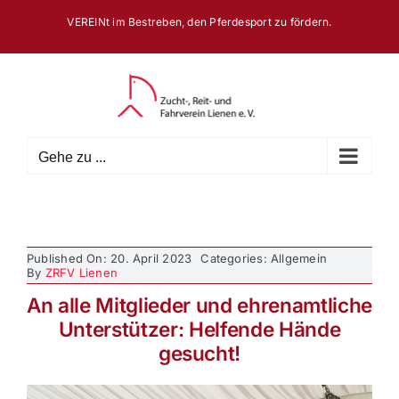
Zum
VEREINt im Bestreben, den Pferdesport zu fördern.
Inhalt
springen
Gehe zu ...
Published On: 20. April 2023
Categories: Allgemein
By
ZRFV Lienen
An alle Mitglieder und ehrenamtliche
Unterstützer: Helfende Hände
gesucht!