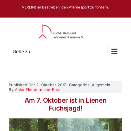
Zum
VEREINt im Bestreben, den Pferdesport zu fördern.
Inhalt
springen
Gehe zu ...
Published On: 2. Oktober 2017
Categories: Allgemein
By
Anke Fleddermann-Ratz
Am 7. Oktober ist in Lienen
Fuchsjagd!