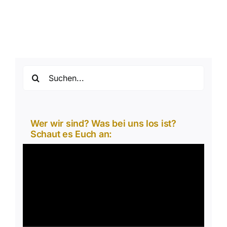
Suche
nach:
Wer wir sind? Was bei uns los ist?
Schaut es Euch an:
Video-
Player