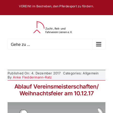
Zum
VEREINt im Bestreben, den Pferdesport zu fördern.
Inhalt
springen
Gehe zu ...
Published On: 4. Dezember 2017
Categories: Allgemein
By
Anke Fleddermann-Ratz
Ablauf Vereinsmeisterschaften/
Weihnachtsfeier am 10.12.17