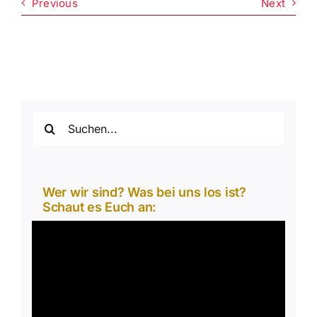
Previous
Next
Suche
nach:
Wer wir sind? Was bei uns los ist?
Schaut es Euch an:
Video-
Player