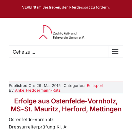
Zum
VEREINt im Bestreben, den Pferdesport zu fördern.
Inhalt
springen
Gehe zu ...
Published On: 26. Mai 2015
Categories:
Reitsport
By
Anke Fleddermann-Ratz
Erfolge aus Ostenfelde-Vornholz,
MS-St. Mauritz, Herford, Mettingen
Ostenfelde-Vornholz
Dressurreiterprüfung Kl. A: