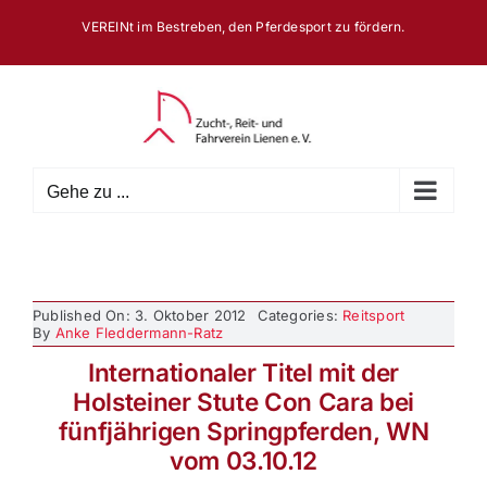
Zum
VEREINt im Bestreben, den Pferdesport zu fördern.
Inhalt
springen
Gehe zu ...
Published On: 3. Oktober 2012
Categories:
Reitsport
By
Anke Fleddermann-Ratz
Internationaler Titel mit der
Holsteiner Stute Con Cara bei
fünfjährigen Springpferden, WN
vom 03.10.12