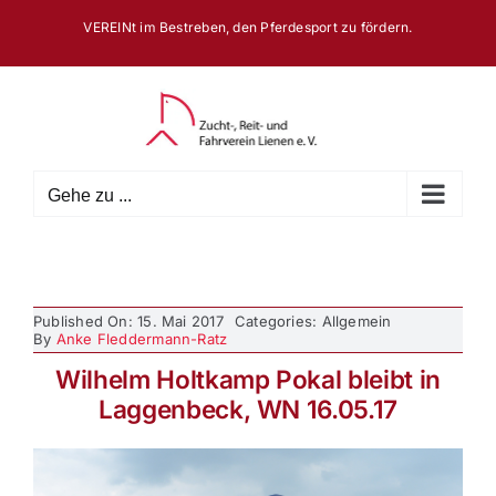
Zum
VEREINt im Bestreben, den Pferdesport zu fördern.
Inhalt
springen
Gehe zu ...
Published On: 15. Mai 2017
Categories: Allgemein
By
Anke Fleddermann-Ratz
Wilhelm Holtkamp Pokal bleibt in
Laggenbeck, WN 16.05.17