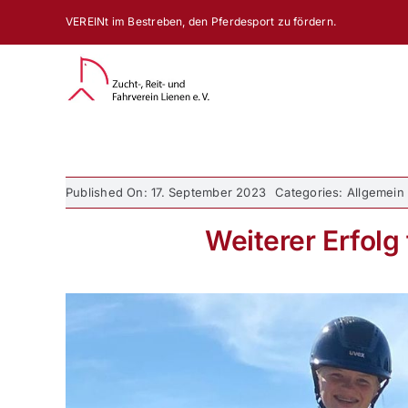
Zum
VEREINt im Bestreben, den Pferdesport zu fördern.
Inhalt
springen
Published On: 17. September 2023
Categories: Allgemein
Weiterer Erfolg