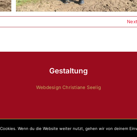
Nex
Gestaltung
Webdesign Christiane Seelig
Copyright 2024 by
ZRFV Lienen
|
Datenschutz
|
Impressum
Cookies. Wenn du die Website weiter nutzt, gehen wir von deinem Einv