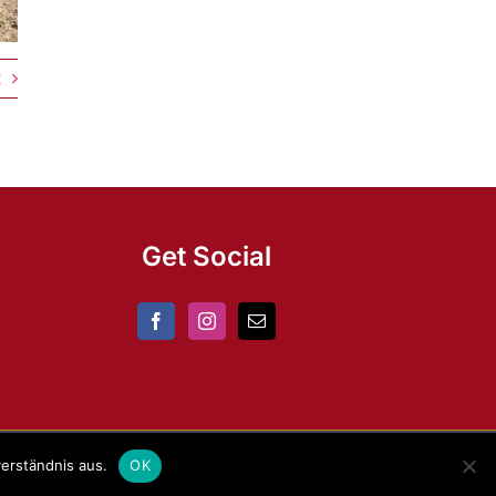
t
Get Social
erständnis aus.
OK