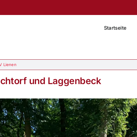
Startseite
V Lienen
üchtorf und Laggenbeck