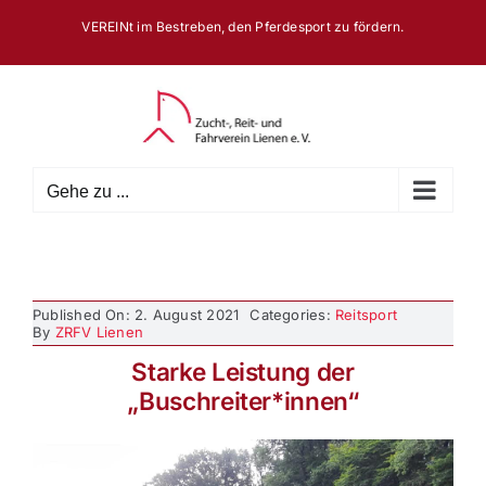
Zum
VEREINt im Bestreben, den Pferdesport zu fördern.
Inhalt
springen
Gehe zu ...
Published On: 2. August 2021
Categories:
Reitsport
By
ZRFV Lienen
Starke Leistung der
„Buschreiter*innen“