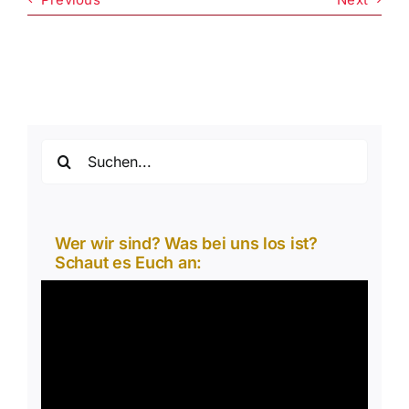
Suche
nach:
Wer wir sind? Was bei uns los ist?
Schaut es Euch an:
Video-
Player