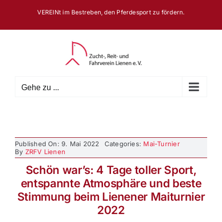
Zum
VEREINt im Bestreben, den Pferdesport zu fördern.
Inhalt
springen
Gehe zu ...
Published On: 9. Mai 2022
Categories:
Mai-Turnier
By
ZRFV Lienen
Schön war’s: 4 Tage toller Sport,
entspannte Atmosphäre und beste
Stimmung beim Lienener Maiturnier
2022