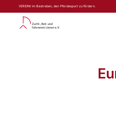
Zum
VEREINt im Bestreben, den Pferdesport zu fördern.
Inhalt
springen
Eu