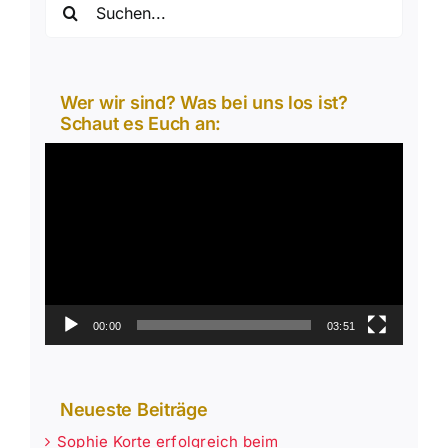
nach:
Wer wir sind? Was bei uns los ist?
Schaut es Euch an:
Video-
Player
00:00
03:51
Neueste Beiträge
Sophie Korte erfolgreich beim