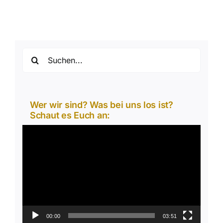
Suche
nach:
Wer wir sind? Was bei uns los ist?
Schaut es Euch an:
Video-
Player
00:00
03:51