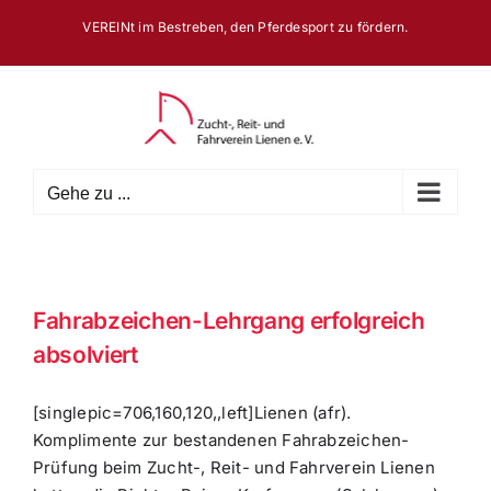
Zum
VEREINt im Bestreben, den Pferdesport zu fördern.
Inhalt
springen
Gehe zu ...
Fahrabzeichen-Lehrgang erfolgreich
absolviert
[singlepic=706,160,120,,left]Lienen (afr).
Komplimente zur bestandenen Fahrabzeichen-
Prüfung beim Zucht-, Reit- und Fahrverein Lienen