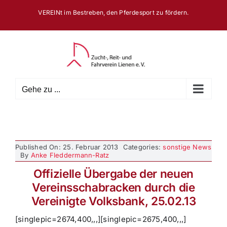
Zum
VEREINt im Bestreben, den Pferdesport zu fördern.
Inhalt
springen
Gehe zu ...
Published On: 25. Februar 2013
Categories:
sonstige News
By
Anke Fleddermann-Ratz
Offizielle Übergabe der neuen
Vereinsschabracken durch die
Vereinigte Volksbank, 25.02.13
[singlepic=2674,400,,,][singlepic=2675,400,,,]