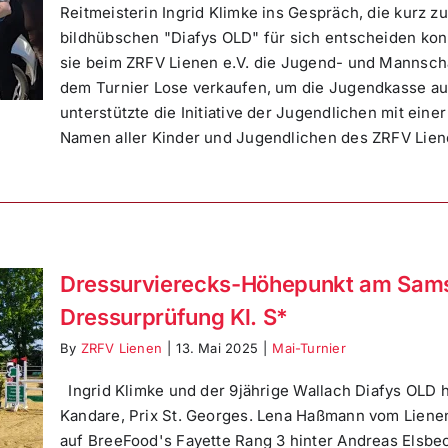
Reitmeisterin Ingrid Klimke ins Gespräch, die kurz 
bildhübschen "Diafys OLD" für sich entscheiden konn
sie beim ZRFV Lienen e.V. die Jugend- und Mannscha
dem Turnier Lose verkaufen, um die Jugendkasse au
unterstützte die Initiative der Jugendlichen mit ein
Namen aller Kinder und Jugendlichen des ZRFV Lienen
Dressurvierecks-Höhepunkt am Samsta
Dressurprüfung Kl. S*
By
ZRFV Lienen
|
13. Mai 2025
|
Mai-Turnier
Ingrid Klimke und der 9jährige Wallach Diafys OLD h
Kandare, Prix St. Georges. Lena Haßmann vom Lienene
auf BreeFood's Fayette Rang 3 hinter Andreas Elsbe