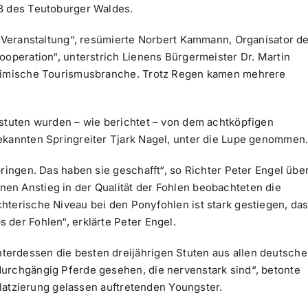
uß des Teutoburger Waldes.
e Veranstaltung“, resümierte Norbert Kammann, Organisator d
ooperation“, unterstrich Lienens Bürgermeister Dr. Martin
 heimische Tourismusbranche. Trotz Regen kamen mehrere
estuten wurden – wie berichtet – von dem achtköpfigen
ekannten Springreiter Tjark Nagel, unter die Lupe genommen
bringen. Das haben sie geschafft“, so Richter Peter Engel übe
en Anstieg in der Qualität der Fohlen beobachteten die
hterische Niveau bei den Ponyfohlen ist stark gestiegen, da
 der Fohlen“, erklärte Peter Engel.
erdessen die besten dreijährigen Stuten aus allen deutsch
urchgängig Pferde gesehen, die nervenstark sind“, betonte
 Platzierung gelassen auftretenden Youngster.