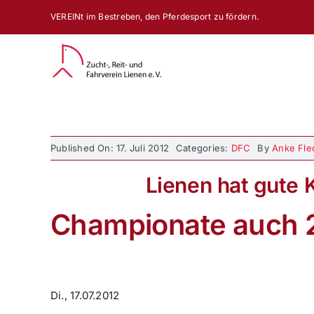
Zum
VEREINt im Bestreben, den Pferdesport zu fördern.
Inhalt
springen
Published On: 17. Juli 2012
Categories:
DFC
By
Anke Fle
Lienen hat gute 
Championate auch 2
Di., 17.07.2012