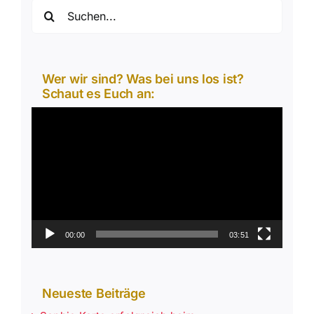
Suche
nach:
Wer wir sind? Was bei uns los ist?
Schaut es Euch an:
Video-
Player
00:00
03:51
Neueste Beiträge