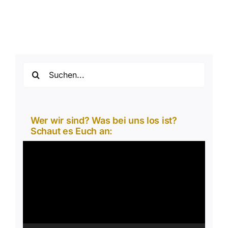
Suche
nach:
Wer wir sind? Was bei uns los ist?
Schaut es Euch an:
Video-
Player