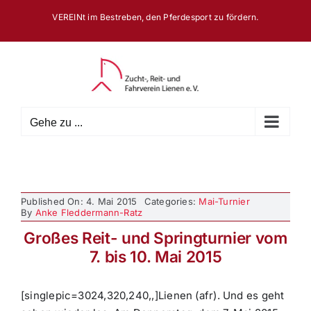
Zum
VEREINt im Bestreben, den Pferdesport zu fördern.
Inhalt
springen
Gehe zu ...
Published On: 4. Mai 2015
Categories:
Mai-Turnier
By
Anke Fleddermann-Ratz
Großes Reit- und Springturnier vom
7. bis 10. Mai 2015
[singlepic=3024,320,240,,]Lienen (afr). Und es geht