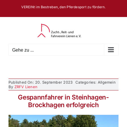
Zum
VEREINt im Bestreben, den Pferdesport zu fördern.
Inhalt
springen
Gehe zu ...
Published On: 20. September 2023
Categories: Allgemein
By
ZRFV Lienen
Gespannfahrer in Steinhagen-
Brockhagen erfolgreich