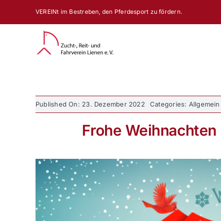
Zum
VEREINt im Bestreben, den Pferdesport zu fördern.
Inhalt
springen
Published On: 23. Dezember 2022
Categories: Allgemein
Frohe Weihnachten 