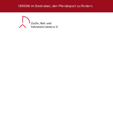
Zum
VEREINt im Bestreben, den Pferdesport zu fördern.
Inhalt
springen