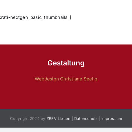
crati-nextgen_basic_thumbnails“]
Gestaltung
Webdesign Christiane Seelig
Copyright 2024 by
ZRFV Lienen
|
Datenschutz
|
Impressum