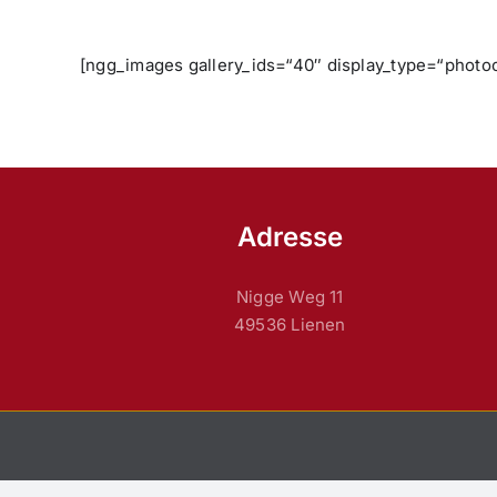
[ngg_images gallery_ids=“40″ display_type=“photo
Adresse
Nigge Weg 11
49536 Lienen