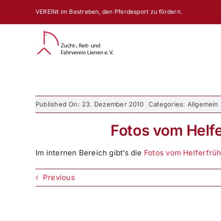
Zum
VEREINt im Bestreben, den Pferdesport zu fördern.
Inhalt
springen
Published On: 23. Dezember 2010
Categories: Allgemein
Fotos vom Helfe
Im internen Bereich gibt’s die
Fotos vom Helferfrüh
Previous