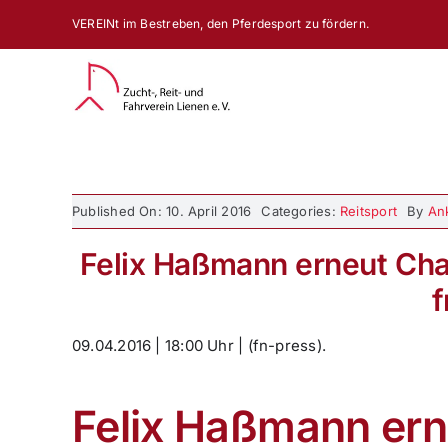
Zum
VEREINt im Bestreben, den Pferdesport zu fördern.
Inhalt
springen
Published On: 10. April 2016
Categories:
Reitsport
By
An
Felix Haßmann erneut Cham
f
09.04.2016 | 18:00 Uhr | (fn-press).
Felix Haßmann er