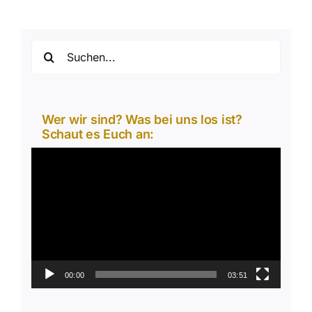
Suche
nach:
Wer wir sind? Was bei uns los ist?
Schaut es Euch an:
Video-
Player
00:00
03:51