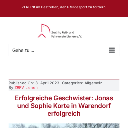
Zum
VEREINt im Bestreben, den Pferdesport zu fördern.
Inhalt
springen
Gehe zu ...
Published On: 3. April 2023
Categories: Allgemein
By
ZRFV Lienen
Erfolgreiche Geschwister: Jonas
und Sophie Korte in Warendorf
erfolgreich