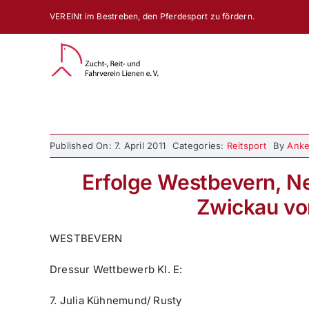
Zum
VEREINt im Bestreben, den Pferdesport zu fördern.
Inhalt
springen
Published On: 7. April 2011
Categories:
Reitsport
By
Anke
Erfolge Westbevern, N
Zwickau vo
WESTBEVERN
Dressur Wettbewerb Kl. E:
7. Julia Kühnemund/ Rusty