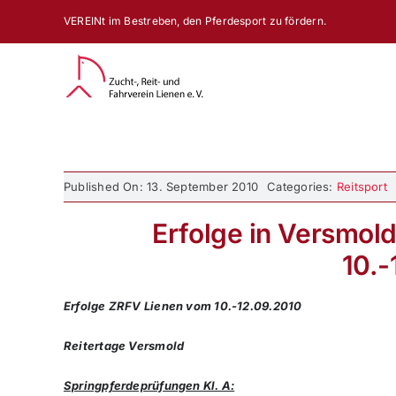
Zum
VEREINt im Bestreben, den Pferdesport zu fördern.
Inhalt
springen
Published On: 13. September 2010
Categories:
Reitsport
Erfolge in Versmol
10.-
Erfolge ZRFV Lienen vom 10.-12.09.2010
Reitertage Versmold
Springpferdeprüfungen Kl. A: