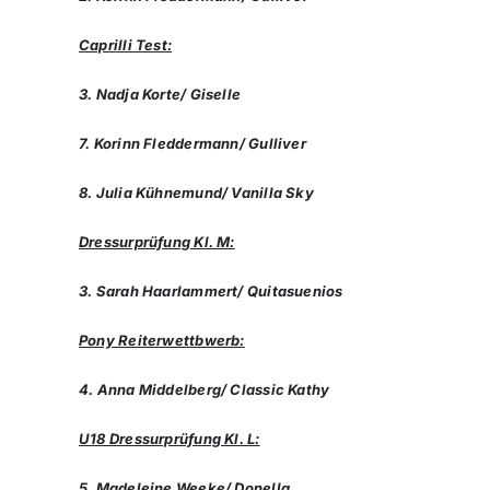
Caprilli Test:
3. Nadja Korte/ Giselle
7. Korinn Fleddermann/ Gulliver
8. Julia Kühnemund/ Vanilla Sky
Dressurprüfung Kl. M:
3. Sarah Haarlammert/ Quitasuenios
Pony Reiterwettbwerb:
4. Anna Middelberg/ Classic Kathy
U18 Dressurprüfung Kl. L:
5. Madeleine Weeke/ Donella