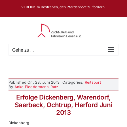
Zum
VEREINt im Bestreben, den Pferdesport zu fördern.
Inhalt
springen
Gehe zu ...
Published On: 28. Juni 2013
Categories:
Reitsport
By
Anke Fleddermann-Ratz
Erfolge Dickenberg, Warendorf,
Saerbeck, Ochtrup, Herford Juni
2013
Dickenberg