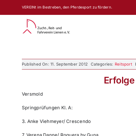
Zum
VEREINt im Bestreben, den Pferdesport zu fördern.
Inhalt
springen
Published On: 11. September 2012
Categories:
Reitsport
Erfolge
Versmold
Springprüfungen Kl. A:
3. Anke Viehmeyer/ Crescendo
7. Verena Danne/ Roquera by Guna